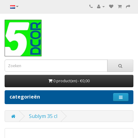
0 product(en) - €0,00
categorieën
Sublym 35 cl