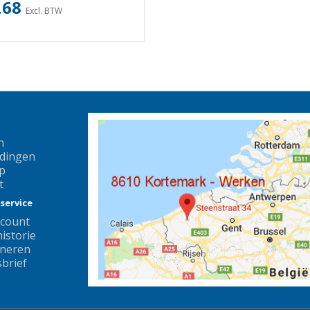
,68
Excl. BTW
n
dingen
p
t
service
ccount
istorie
neren
brief