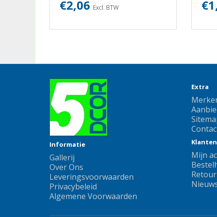
€2,06
€1
Excl. BTW
Extra
Merke
Aanbie
Sitema
Contac
Klanten
Informatie
Mijn a
Gallerij
Bestelh
Over Ons
Retour
Leveringsvoorwaarden
Nieuws
Privacybeleid
Algemene Voorwaarden