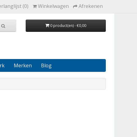
rlanglijst (0)
Winkelwagen
Afrekenen
0 product(en) - €0,00
rk
Merken
Blog