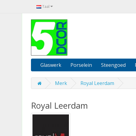
Taal
Glaswerk
Porselein
Steengoed
Merk
Royal Leerdam
Royal Leerdam