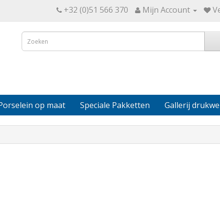
+32 (0)51 566 370
Mijn Account
Ve
Porselein op maat
Speciale Pakketten
Gallerij drukwe