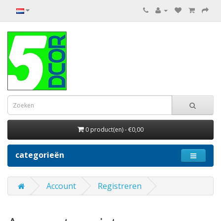
0 product(en) - €0,00
categorieën
Account
Registreren