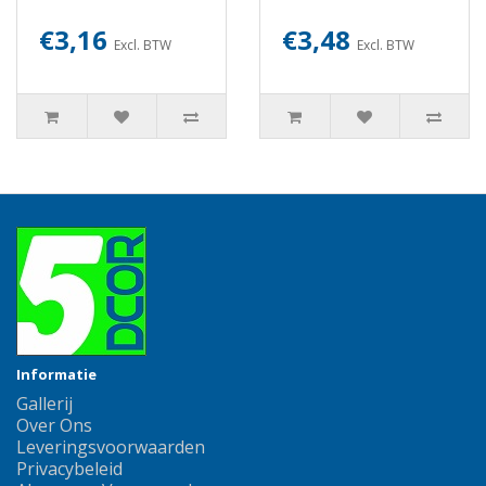
€3,16
€3,48
Excl. BTW
Excl. BTW
Informatie
Gallerij
Over Ons
Leveringsvoorwaarden
Privacybeleid