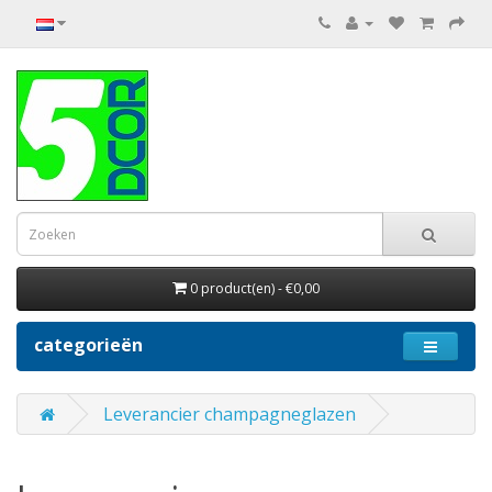
0 product(en) - €0,00
categorieën
Leverancier champagneglazen