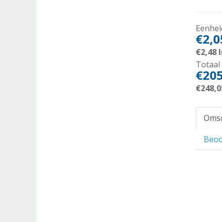
Eenheid
€2,0
€2,48
I
Totaal 
€205
€248,0
Omsc
Beoo