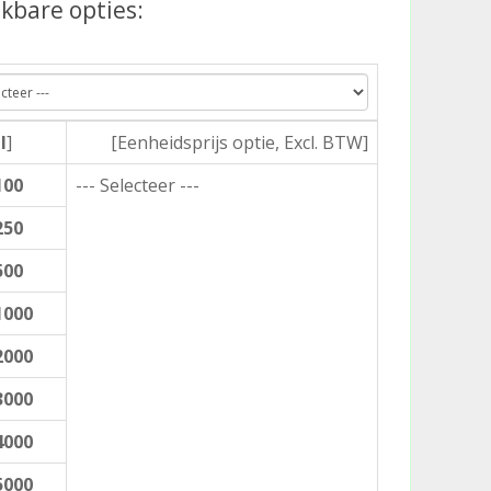
kbare opties:
l
]
[Eenheidsprijs optie, Excl. BTW]
100
--- Selecteer ---
250
500
1000
2000
3000
4000
5000