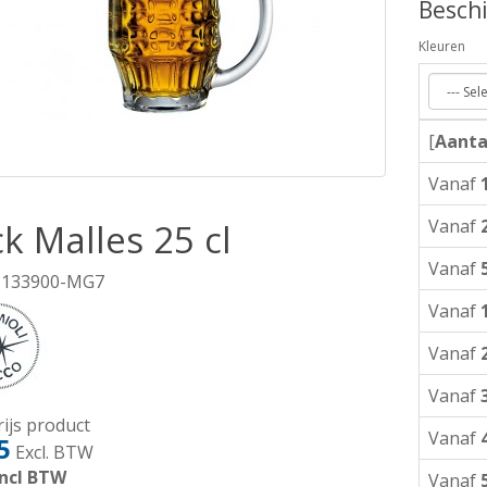
Beschi
Kleuren
[
Aanta
Vanaf
Vanaf
k Malles 25 cl
Vanaf
 133900-MG7
Vanaf
Vanaf
Vanaf
ijs product
Vanaf
5
Excl. BTW
ncl BTW
Vanaf