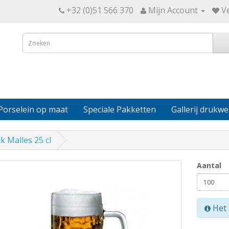
+32 (0)51 566 370
Mijn Account
Ve
Porselein op maat
Speciale Pakketten
Gallerij drukwe
k Malles 25 cl
Aantal
Het 