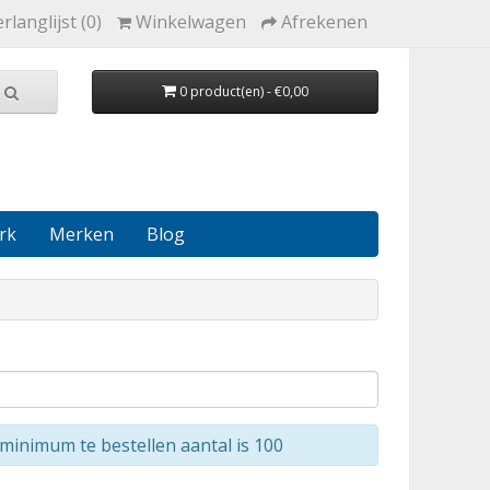
rlanglijst (0)
Winkelwagen
Afrekenen
0 product(en) - €0,00
rk
Merken
Blog
minimum te bestellen aantal is 100