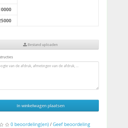
10000
25000
Bestand uploaden
structies
In winkelwagen plaatsen
0 beoordeling(en)
/
Geef beoordeling