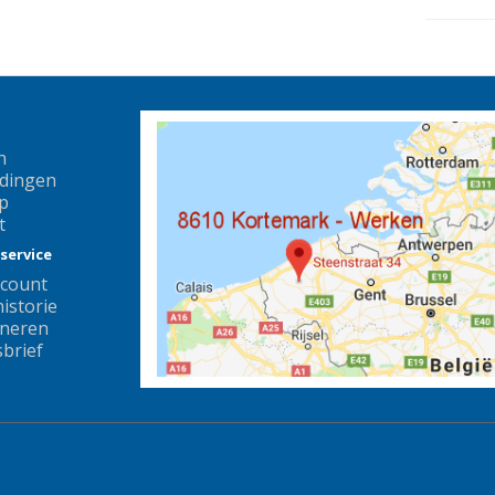
n
dingen
p
t
service
ccount
istorie
neren
brief