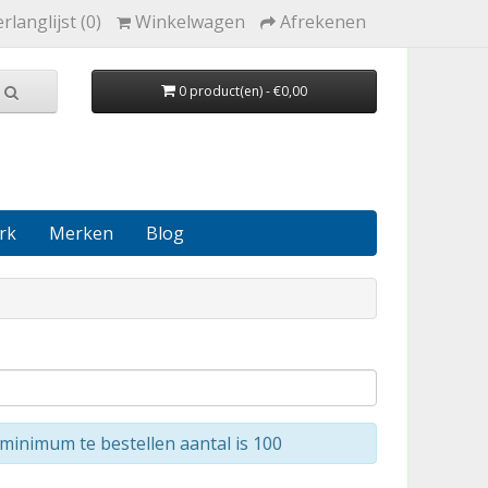
rlanglijst (0)
Winkelwagen
Afrekenen
0 product(en) - €0,00
rk
Merken
Blog
minimum te bestellen aantal is 100