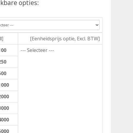
kbare opties:
l
]
[Eenheidsprijs optie, Excl. BTW]
100
--- Selecteer ---
250
500
1000
2000
3000
4000
5000