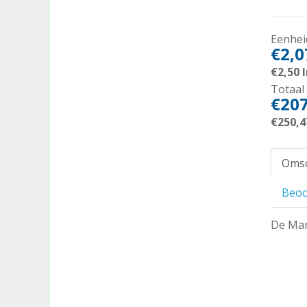
Eenheid
€2,0
€2,50
I
Totaal 
€207
€250,4
Omsc
Beoo
De Mart