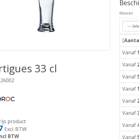
Beschi
Kleuren
[
Aanta
Vanaf
Vanaf
tigues 33 cl
Vanaf
 26002
Vanaf
Vanaf
Vanaf
ijs product
Vanaf
7
Excl. BTW
ncl BTW
Vanaf