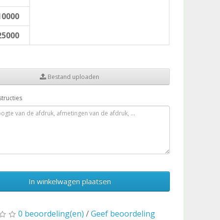
10000
25000
Bestand uploaden
structies
In winkelwagen plaatsen
0 beoordeling(en)
/
Geef beoordeling