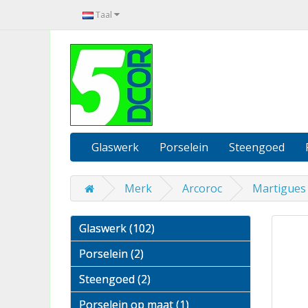
Taal
Glaswerk
Porselein
Steengoed
Merk
Arcoroc
Martigues 
Glaswerk (102)
Porselein (2)
Steengoed (2)
Porselein op maat (1)