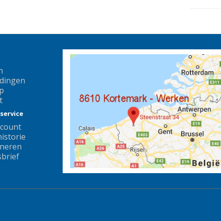
n
dingen
p
t
service
ccount
istorie
neren
brief