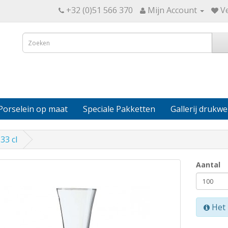
+32 (0)51 566 370
Mijn Account
Ve
Porselein op maat
Speciale Pakketten
Gallerij drukwe
33 cl
Aantal
Het 