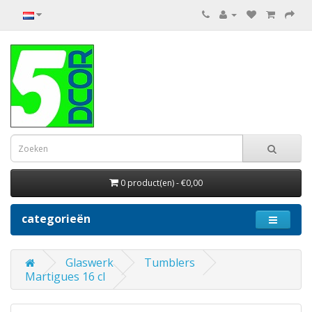
0 product(en) - €0,00
categorieën
Glaswerk
Tumblers
Martigues 16 cl