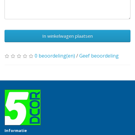
In winkelwagen plaatsen
0 beoordeling(en)
/
Geef beoordeling
Informatie