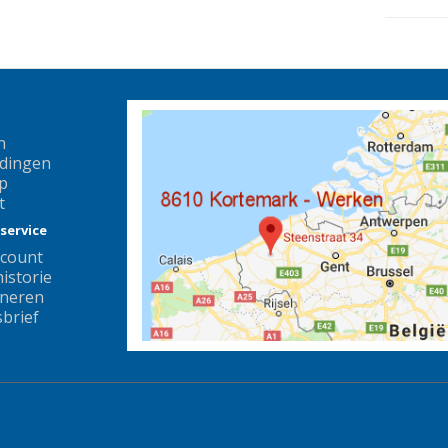
n
dingen
p
t
service
ccount
istorie
neren
brief