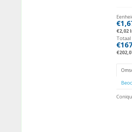
Eenheid
€1,6
€2,02
I
Totaal 
€167
€202,0
Omsc
Beoo
Coniqu