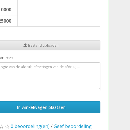
10000
25000
Bestand uploaden
structies
In winkelwagen plaatsen
0 beoordeling(en)
/
Geef beoordeling