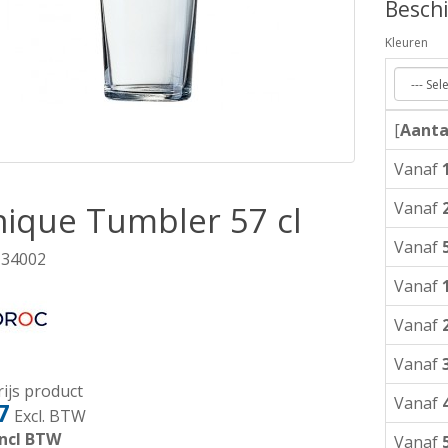
Beschi
Kleuren
[
Aanta
Vanaf
Vanaf
ique Tumbler 57 cl
Vanaf
 34002
Vanaf
Vanaf
Vanaf
ijs product
Vanaf
7
Excl. BTW
ncl BTW
Vanaf