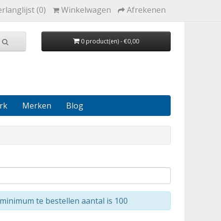
rlanglijst (0)
Winkelwagen
Afrekenen
0 product(en) - €0,00
rk
Merken
Blog
minimum te bestellen aantal is 100