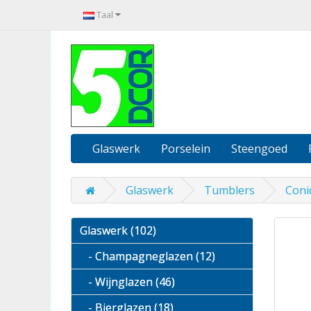
Taal
Glaswerk
Porselein
Steengoed
Glaswerk
Tumblers
Coni
Glaswerk (102)
- Champagneglazen (12)
- Wijnglazen (46)
- Bierglazen (18)