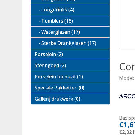
- Longdrinks (4)
- Tumblers (18)
- Waterglazen (17)
- Sterke Drankglazen (17)
Porselein (2)
Con
Steengoed (2)
Porselein op maat (1)
Model:
Speciale Pakketten (0)
Gallerij drukwerk (0)
Basispr
€1,6
€2,02
I