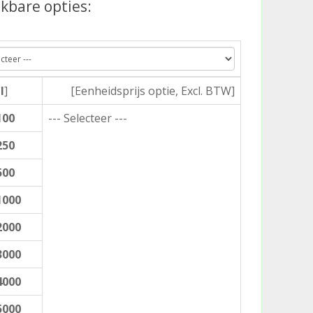
kbare opties:
l
]
[Eenheidsprijs optie, Excl. BTW]
100
--- Selecteer ---
250
500
1000
2000
3000
4000
5000