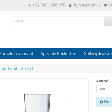
+32 (0)51 566 370
Mijn Account
Ve
Porselein op maat
Speciale Pakketten
Gallerij drukwe
que Tumbler 57 cl
Aantal
Het 