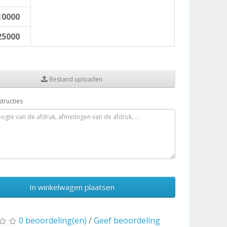
10000
25000
Bestand uploaden
structies
In winkelwagen plaatsen
0 beoordeling(en)
/
Geef beoordeling