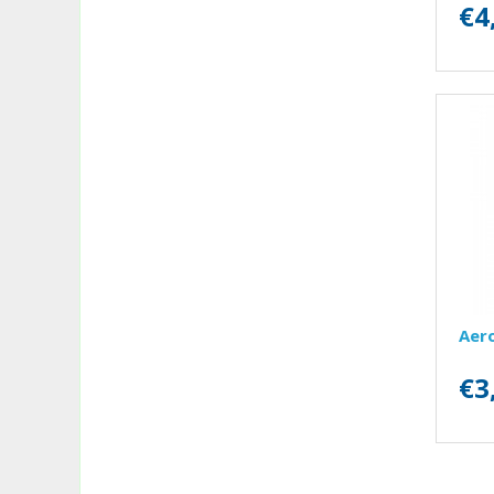
€4
Aero
€3