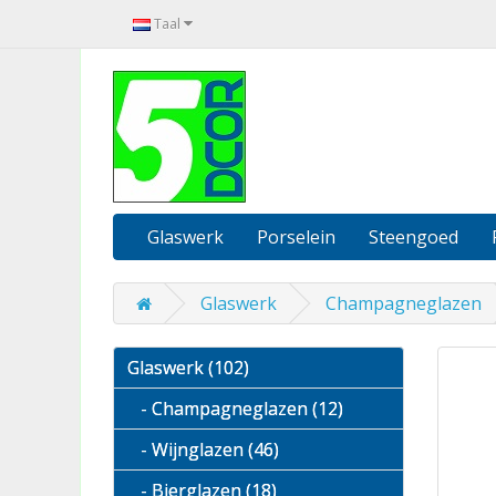
Taal
Glaswerk
Porselein
Steengoed
Glaswerk
Champagneglazen
Glaswerk (102)
- Champagneglazen (12)
- Wijnglazen (46)
- Bierglazen (18)