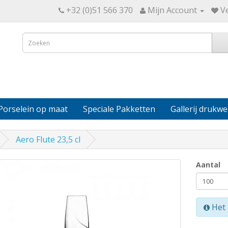
+32 (0)51 566 370
Mijn Account
Ve
Porselein op maat
Speciale Pakketten
Gallerij drukwe
Aero Flute 23,5 cl
Aantal
Het 