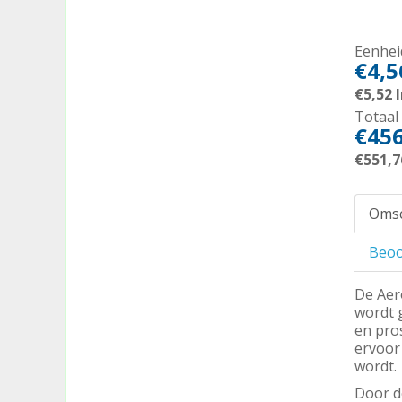
Eenheid
€4,5
€5,52
I
Totaal 
€456
€551,7
Omsc
Beoo
De Aero
wordt 
en pros
ervoor 
wordt.
Door de