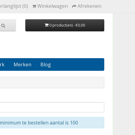
rlanglijst (0)
Winkelwagen
Afrekenen
0 product(en) - €0,00
rk
Merken
Blog
minimum te bestellen aantal is 100