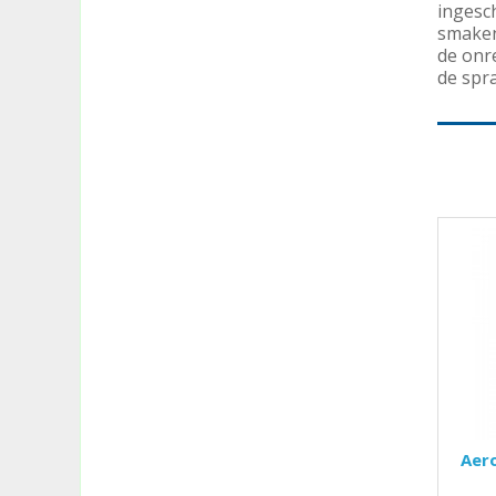
ingesc
smaken
de onr
de spra
Aero