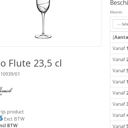
Beschi
Kleuren
[
Aanta
Vanaf
Vanaf
o Flute 23,5 cl
Vanaf
 10939/01
Vanaf
Vanaf
Vanaf
ijs product
Vanaf
6
Excl. BTW
ncl BTW
Vanaf