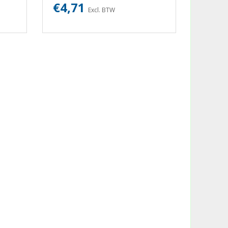
€4,71
Excl. BTW