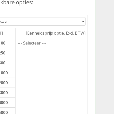
kbare opties:
l
]
[Eenheidsprijs optie, Excl. BTW]
100
--- Selecteer ---
250
500
1000
2000
3000
4000
5000