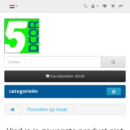
0 product(en) - €0,00
categorieën
Porselein op maat