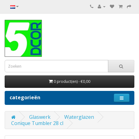
0 product(en) - €0,00
categorieën
Glaswerk
Waterglazen
Conique Tumbler 28 cl