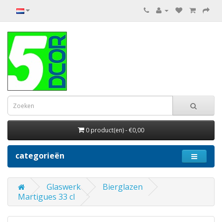
0 product(en) - €0,00
categorieën
Glaswerk
Bierglazen
Martigues 33 cl