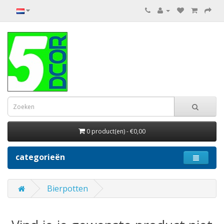
0 product(en) - €0,00
categorieën
Bierpotten